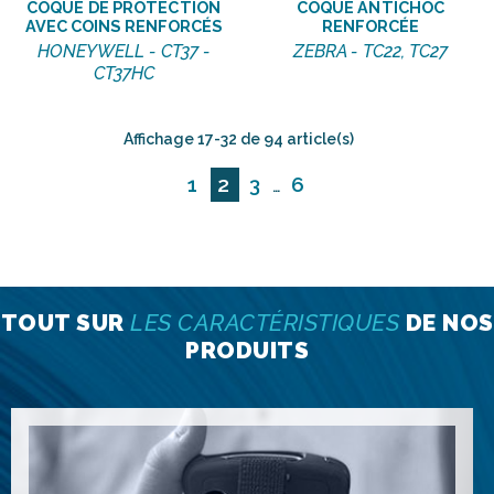
COQUE DE PROTECTION
COQUE ANTICHOC
AVEC COINS RENFORCÉS
RENFORCÉE
HONEYWELL - CT37 -
ZEBRA - TC22, TC27
CT37HC
Affichage 17-32 de 94 article(s)
1
2
3
6
…
TOUT SUR
LES CARACTÉRISTIQUES
DE NOS
PRODUITS