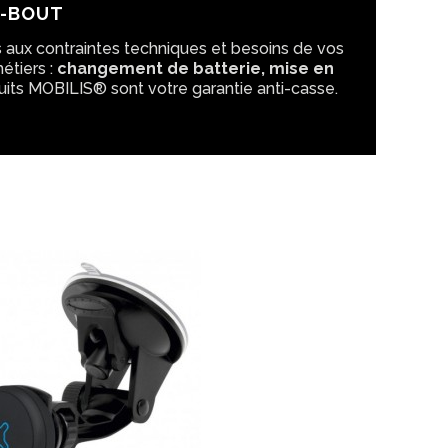
N-BOUT
 aux contraintes techniques et besoins de vos
étiers :
changement de batterie, mise en
uits MOBILIS® sont votre garantie anti-casse.