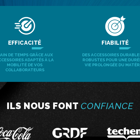
EFFICACITÉ
FIABILITÉ
AIN DE TEMPS GRÂCE AUX
DES ACCESSOIRES DURABLE
CCESSOIRES ADAPTÉS À LA
ROBUSTES POUR UNE DURÉ
MOBILITÉ DE VOS
VIE PROLONGÉE DU MATÉR
COLLABORATEURS
ILS NOUS FONT
CONFIANCE