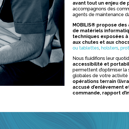
avant tout un enjeu de p
accompagnons des commer
agents de maintenance da
MOBILIS® propose des a
de matériels informati
techniques exposées à l
aux chutes et aux choc
ou tablettes
,
holsters
,
pro
Nous fluidifions leur quot
accessibilité et portabil
permettent d’optimiser la 
globales de votre activit
opérations terrain (livr
accusé d’enlèvement et d
commande, rapport d’in