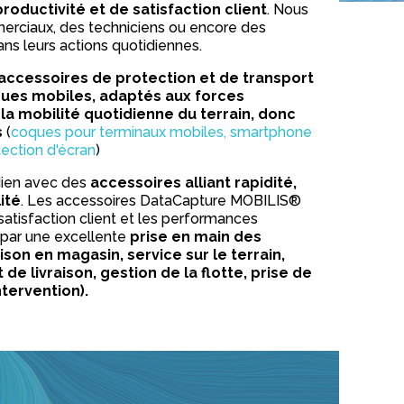
roductivité et de satisfaction client
. Nous
ciaux, des techniciens ou encore des
ns leurs actions quotidiennes.
ccessoires de protection et de transport
ques mobiles, adaptés aux forces
a mobilité quotidienne du terrain, donc
s
(
coques pour terminaux mobiles, smartphone
tection d'écran
)
idien avec des
accessoires alliant rapidité,
ité
. Les accessoires DataCapture MOBILIS®
satisfaction client et les performances
é par une excellente
prise en main des
aison en magasin, service sur le terrain,
e livraison, gestion de la flotte, prise de
tervention).