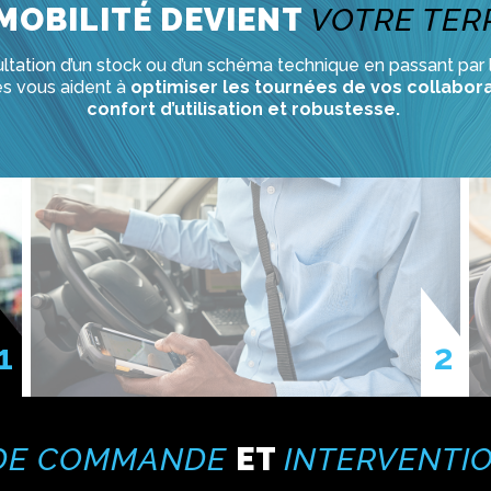
MOBILITÉ DEVIENT
VOTRE TER
tation d’un stock ou d’un schéma technique en passant par le 
s vous aident à
optimiser les tournées de vos collabor
confort d’utilisation et robustesse.
 DE COMMANDE
ET
INTERVENTI