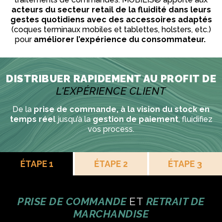
acteurs du secteur retail de la fluidité dans leurs
gestes quotidiens avec des accessoires adaptés
(coques terminaux mobiles et tablettes, holsters, etc.)
pour
améliorer l’expérience du consommateur.
DISTRIBUER RAPIDEMENT AU PROFIT DE
L'EXPÉRIENCE CLIENT
De la
prise de commande, à la vision du stock en
temps réel
jusqu’à la
gestion de paiement
, fluidifiez
vos process.
ÉTAPE 1
ÉTAPE 2
ÉTAPE 3
PRISE DE COMMANDE
ET
RETRAIT DE
MARCHANDISE