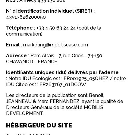
RCS :
Annecy 435 136 262
N° d’identification individuel (SIRET) :
43513626200050
Téléphone :
+33 4 50 63 24 24 (coût de la
communication)
Email :
marketing@mobiliscase.com
Adresse :
Parc Altaïs - 7, rue Orion - 74650
CHAVANOD - FRANCE
Identifiants uniques (idu) délivrés par l’ademe
:
Notre IDU Ecologic est : FR001925_05QHEZ / notre
IDU Citeo est : FR263767_01DCOW
Les directeurs de la publication sont Benoît
JEANNEAU & Marc FERNANDEZ, ayant la qualité de
Directeurs Généraux de la société MOBILIS
DEVELOPMENT.
HÉBERGEUR DU SITE