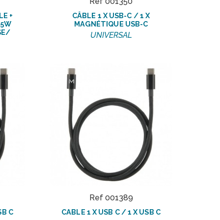
Ref 001350
LE +
CÂBLE 1 X USB-C / 1 X
65W
MAGNÉTIQUE USB-C
SE/
UNIVERSAL
Ref 001389
SB C
CABLE 1 X USB C / 1 X USB C