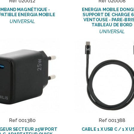
Ref 020012
Ref 020008
MBAND MAGNÉTIQUE -
ENERGIA MOBILE DONG
ATIBLE ENERGIA MOBILE
SUPPORT DE CHARGE 
VENTOUSE - PARE-BRI
UNIVERSAL
TABLEAU DE BORD
UNIVERSAL
Ref 001380
Ref 001388
GEUR SECTEUR 25W PORT
CABLE 1 X USB C / 1 X U