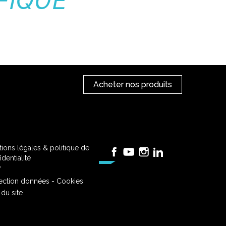
FIQUE
Acheter nos produits
ions légales & politique de
Facebook
YouTube
Instagram
LinkedIn
identialité
V
ection données - Cookies
 du site