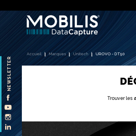
Accueil
Marques
Unitech
UROVO - DT50
NEWSLETTER
DÉ
FACEBOOK
Trouver les
YOUTUBE
INSTAGRAM
LINKEDIN